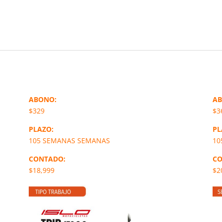
ABONO:
AB
$329
$3
PLAZO:
PL
105 SEMANAS SEMANAS
10
CONTADO:
CO
$18,999
$2