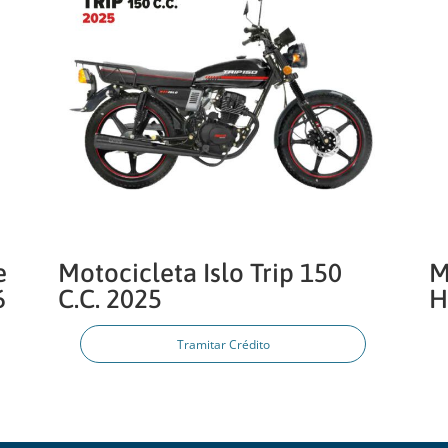
e
Motocicleta Islo Trip 150
M
6
C.C. 2025
H
Tramitar Crédito