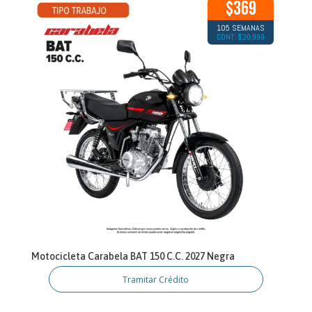
$369
105 SEMANAS
CONT: $20,999
Motocicleta Carabela BAT 150 C.C. 2027 Negra
Tramitar Crédito