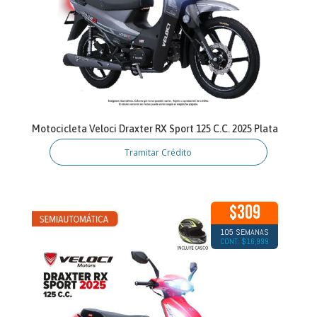
Motocicleta Veloci Draxter RX Sport 125 C.C. 2025 Plata
Tramitar Crédito
$309
105 SEMANAS
CONT: $16,999