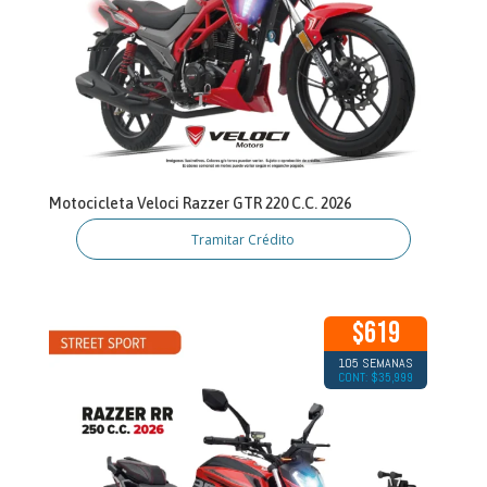
Motocicleta Veloci Razzer GTR 220 C.C. 2026
Tramitar Crédito
$619
105 SEMANAS
CONT: $35,999