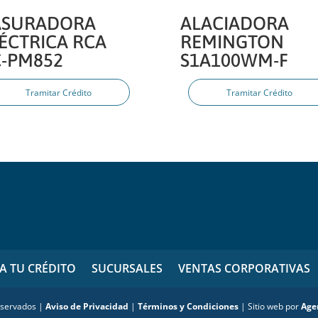
ASURADORA
ALACIADORA
ÉCTRICA RCA
REMINGTON
-PM852
S1A100WM-F
Tramitar Crédito
Tramitar Crédito
TA TU CRÉDITO
SUCURSALES
VENTAS CORPORATIVAS
eservados |
Aviso de Privacidad
|
Términos y Condiciones
| Sitio web por
Age