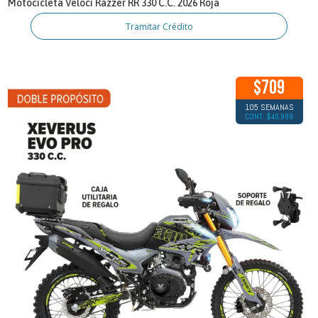
Motocicleta Veloci Razzer RR 330 C.C. 2026 Roja
Tramitar Crédito
$709
105 SEMANAS
CONT: $40,999