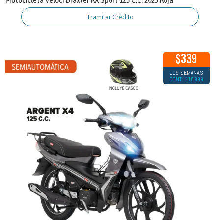
Motocicleta Veloci Draxter RX Sport 125 C.C. 2025 Roja
Tramitar Crédito
$339
105 SEMANAS
CONT: $18,999