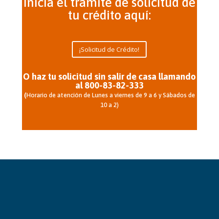
Inicia el trámite de solicitud de
tu crédito aquí:
¡Solicitud de Crédito!
O haz tu solicitud sin salir de casa llamando
al 800-83-82-333
(
Horario de atención de Lunes a viernes de 9 a 6 y Sábados de
10 a 2)